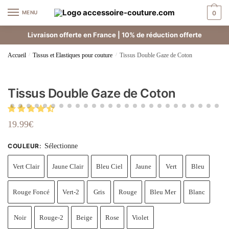
MENU
0
Livraison offerte en France | 10% de réduction offerte
Accueil
/
Tissus et Elastiques pour couture
/
Tissus Double Gaze de Coton
Tissus Double Gaze de Coton
19.99
€
COULEUR
:
Sélectionne
Vert Clair
Jaune Clair
Bleu Ciel
Jaune
Vert
Bleu
Rouge Foncé
Vert-2
Gris
Rouge
Bleu Mer
Blanc
Noir
Rouge-2
Beige
Rose
Violet