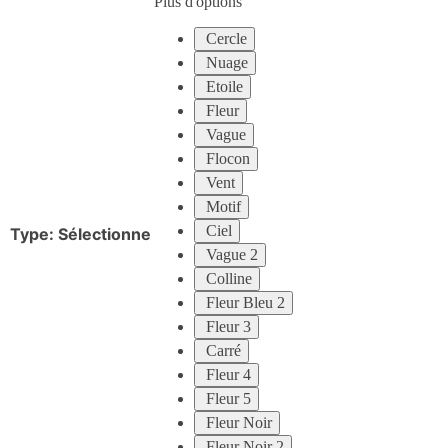
Plus d'options
Cercle
Nuage
Etoile
Fleur
Vague
Flocon
Vent
Motif
Ciel
Type
:
Sélectionne
Vague 2
Colline
Fleur Bleu 2
Fleur 3
Carré
Fleur 4
Fleur 5
Fleur Noir
Fleur Noir 2