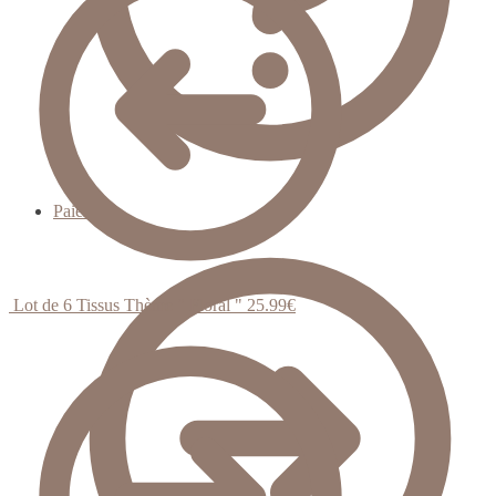
Paiement
Lot de 6 Tissus Thème " Floral "
25.99
€