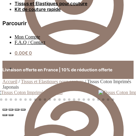
Tissus et Elastiques pour couture
Kit de couture rapide
Parcourir
Mon Compte
F.A.Q / Contact
0.00
€
0
F.A.Q / Contact
Livraison offerte en France | 10% de réduction offerte
Accueil
/
Tissus et Elastiques pour couture
/
Tissus Coton Imprimés
Japonais