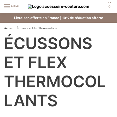
MENU
0
Livraison offerte en France | 10% de réduction offerte
Accueil
/
Écussons et Flex Thermocollants
ÉCUSSONS
ET FLEX
THERMOCOL
LANTS