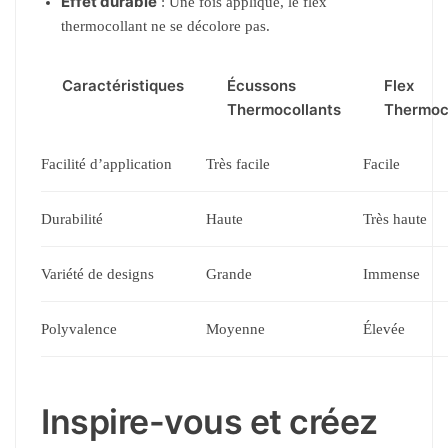
Effet durable
: Une fois appliqué, le flex
thermocollant ne se décolore pas.
Caractéristiques
Écussons
Flex
Thermocollants
Thermoc
Facilité d’application
Très facile
Facile
Durabilité
Haute
Très haute
Variété de designs
Grande
Immense
Polyvalence
Moyenne
Élevée
Inspire-vous et créez