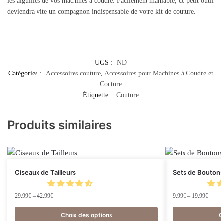
les aiguilles de vos machines à coudre. Facilement maniable, ce petit outil
deviendra vite un compagnon indispensable de votre kit de couture.
UGS :
ND
Catégories :
Accessoires couture
,
Accessoires pour Machines à Coudre et
Couture
Étiquette :
Couture
Produits similaires
Ciseaux de Tailleurs
Sets de Bouton
29.99
€
–
42.99
€
9.99
€
–
19.99
€
Choix des options